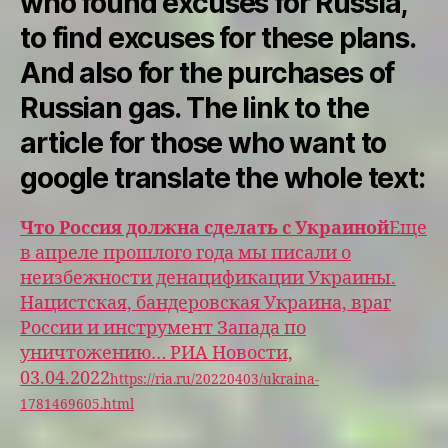
who found excuses for Russia,
to find excuses for these plans.
And also for the purchases of
Russian gas. The link to the
article for those who want to
google translate the whole text:
Что Россия должна сделать с Украиной
Еще
в апреле прошлого года мы писали о
неизбежности денацификации Украины.
Нацистская, бандеровская Украина, враг
России и инструмент Запада по
уничтожению… РИА Новости,
03.04.2022
https://ria.ru/20220403/ukraina-
1781469605.html