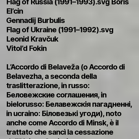
Flag of Russia (1991–1993).svg Boris
El’cin
Gennadij Burbulis
Flag of Ukraine (1991–1992).svg
Leonid Kravčuk
Vitol’d Fokin
L’Accordo di Belaveža (o Accordo di
Belavezha, a seconda della
traslitterazione, in russo:
Беловежские соглашения, in
bielorusso: Белавежскія пагадненні,
in ucraino: Біловезькі угоди), noto
anche come Accordo di Minsk, è il
trattato che sancì la cessazione