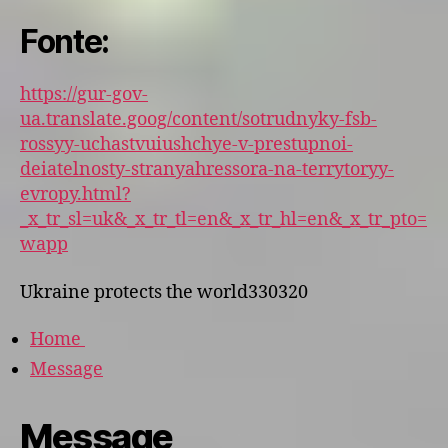
Fonte:
https://gur-gov-
ua.translate.goog/content/sotrudnyky-fsb-
rossyy-uchastvuiushchye-v-prestupnoi-
deiatelnosty-stranyahressora-na-terrytoryy-
evropy.html?
_x_tr_sl=uk&_x_tr_tl=en&_x_tr_hl=en&_x_tr_pto=
wapp
Ukraine protects the world330320
Home
Message
Message