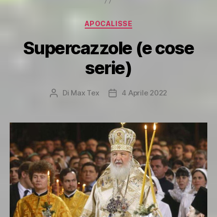
Categorie
APOCALISSE
Supercazzole (e cose
serie)
Di
Max Tex
4 Aprile 2022
Autore
Data
articolo
dell'articolo