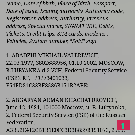
Name, Date of birth, Place of birth, Passport,
Date of issue, Issuing authority, Authority code,
Registration address, Authority, Previous
address, Special marks, SIGNATURE, Debts,
Tickets, Credit trips, SIM cards, modems ,
Vehicles, System number, “Sold” sign
1. ABADZHI MIKHAIL VALEREVICH,
22.03.1977, 3802688956, 01.10.2002, MOSCOW,
B.LUBYANKA d.2 VCH, Federal Security Service
(FSB), RF, +79773401033,
E54FD81C33BF8586B151B2ABE;
2. ABGARYAN ARMAN KHACHATUROVICH,
June 12, 1981, 101000 Moscow, st. B. Lubyanka,
2, Federal Security Service (FSB) of the Russian
Federation,
A3B52E412CB1B1E0FC3D3B859B191073, 2525;