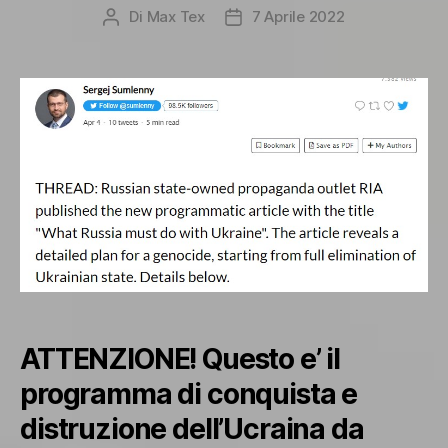
Di
Max Tex
7 Aprile 2022
Autore
Data
articolo
dell'articolo
ATTENZIONE! Questo e’ il
programma di conquista e
distruzione dell’Ucraina da