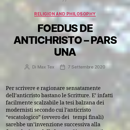
Categorie
RELIGION AND PHILOSOPHY
FOEDUS DE
ANTICHRISTO – PARS
UNA
Di
Max Tex
7 Settembre 2020
Autore
Data
articolo
dell'articolo
Per scrivere e ragionare sensatamente
dell’anticristo bastano le Scritture. E’ infatti
facilmente scalzabile la tesi balzana dei
modernisti secondo cui l’anticristo
“escatologico” (ovvero dei tempi finali)
sarebbe un’invenzione successiva alla