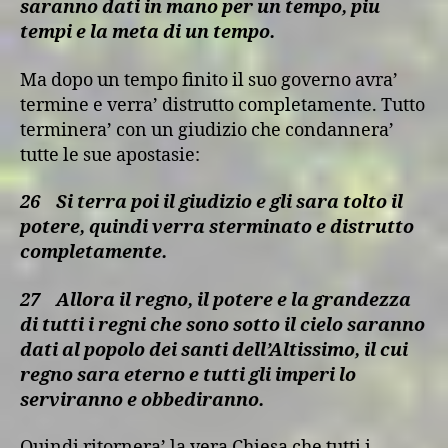
saranno dati in mano per un tempo, piu
tempi e la meta di un tempo.
Ma dopo un tempo finito il suo governo avra’
termine e verra’ distrutto completamente. Tutto
terminera’ con un giudizio che condannera’
tutte le sue apostasie:
26
Si terra poi il giudizio e gli sara tolto il
potere, quindi verra sterminato e distrutto
completamente.
27
Allora il regno, il potere e la grandezza
di tutti i regni che sono sotto il cielo saranno
dati al popolo dei santi dell’Altissimo, il cui
regno sara eterno e tutti gli imperi lo
serviranno e obbediranno.
Quindi ritornera’ la vera Chiesa che tutti i