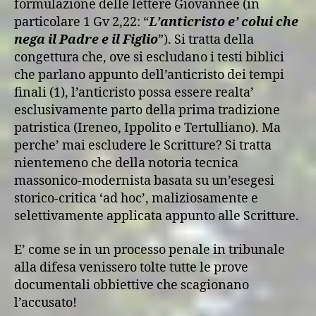
formulazione delle lettere Giovannee (in
particolare 1 Gv 2,22: “
L’anticristo e’ colui che
nega il Padre e il Figlio
”). Si tratta della
congettura che, ove si escludano i testi biblici
che parlano appunto dell’anticristo dei tempi
finali (1), l’anticristo possa essere realta’
esclusivamente parto della prima tradizione
patristica (Ireneo, Ippolito e Tertulliano). Ma
perche’ mai escludere le Scritture? Si tratta
nientemeno che della notoria tecnica
massonico-modernista basata su un’esegesi
storico-critica ‘ad hoc’, maliziosamente e
selettivamente applicata appunto alle Scritture.
E’ come se in un processo penale in tribunale
alla difesa venissero tolte tutte le prove
documentali obbiettive che scagionano
l’accusato!