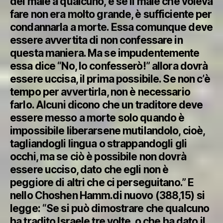
del male a qualcuno, e se il male che voleva
fare non era molto grande, è sufficiente per
condannarla a morte. Essa comunque deve
essere avvertita di non confessare in
questa maniera. Ma se impudentemente
essa dice “No, lo confesserò!” allora dovrà
essere uccisa, il prima possibile. Se non c’è
tempo per avvertirla, non è necessario
farlo. Alcuni dicono che un traditore deve
essere messo a morte solo quando è
impossibile liberarsene mutilandolo, cioè,
tagliandogli lingua o strappandogli gli
occhi, ma se ciò è possibile non dovrà
essere ucciso, dato che egli non è
peggiore di altri che ci perseguitano.” E
nello Choshen Hamm.di nuovo (388,15) si
legge: “Se si può dimostrare che qualcuno
ha tradito Israele tre volte, o che ha dato il