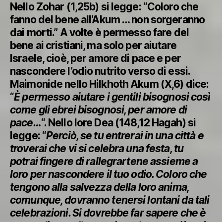
Nello Zohar (1,25b) si legge: “Coloro che
fanno del bene all’Akum … non sorgeranno
dai morti.” A volte è permesso fare del
bene ai cristiani, ma solo per aiutare
Israele, cioè, per amore di pace e per
nascondere l’odio nutrito verso di essi.
Maimonide nello Hilkhoth Akum (X,6) dice:
“
È permesso aiutare i gentili bisognosi così
come gli ebrei bisognosi, per amore di
pace…
“. Nello Iore Dea (148,12 Hagah) si
legge: “
Perciò, se tu entrerai in una città e
troverai che vi si celebra una festa, tu
potrai fingere di rallegrartene assieme a
loro per nascondere il tuo odio. Coloro che
tengono alla salvezza della loro anima,
comunque, dovranno tenersi lontani da tali
celebrazioni. Si dovrebbe far sapere che è