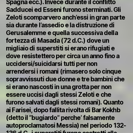
Spagna ecc.). Invece durante il conflitto
Sadducei ed Esseni furono sterminati. Gli
Zeloti scomparvero anch’essi in gran parte
sia durante l’assedio e la distruzione di
Gerusalemme e quella successiva della
fortezza di Masada (72 d.C.) dove un
migliaio di superstiti si erano rifugiati e
dove resistettero per circa un anno fino a
uccidersi/suicidarsi tutti per non
arrendersi i romani (rimasero solo cinque
sopravvissuti due donne e tre bambini che
si erano nascosti in una grotta per non
essere uccisi dagli stessi Zeloti e che
furono salvati dagli stessi romani). Quanto
ai Farisei, dopo fallita rivolta di Bar Kokhb
(detto il “bugiardo” perche’ falsamente
autoproclamatosi Messia) nel periodo 132-