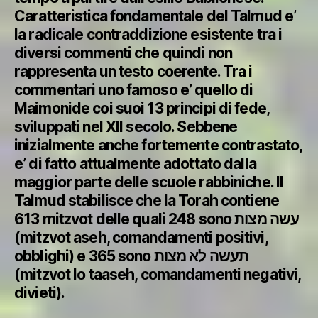
Caratteristica fondamentale del Talmud e’
la radicale contraddizione esistente tra i
diversi commenti che quindi non
rappresenta un testo coerente. Tra i
commentari uno famoso e’ quello di
Maimonide coi suoi 13 principi di fede,
sviluppati nel XII secolo. Sebbene
inizialmente anche fortemente contrastato,
e’ di fatto attualmente adottato dalla
maggior parte delle scuole rabbiniche. Il
Talmud stabilisce che la Torah contiene
613 mitzvot delle quali 248 sono עשה מצות
(mitzvot aseh, comandamenti positivi,
obblighi) e 365 sono תעשה לא מצות
(mitzvot lo taaseh, comandamenti negativi,
divieti).