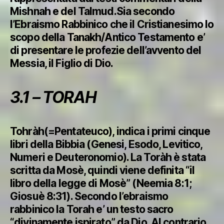
Mishnah e del Talmud.Sia secondo
l’Ebraismo Rabbinico che il Cristianesimo lo
scopo della Tanakh/Antico Testamento e’
di presentare le profezie dell’avvento del
Messia, il Figlio di Dio.
3.1 – TORAH
Tohràh(=Pentateuco), indica i primi cinque
libri della Bibbia (Genesi, Esodo, Levitico,
Numeri e Deuteronomio). La Toràh è stata
scritta da Mosè, quindi viene definita “il
libro della legge di Mosè” (Neemia 8:1;
Giosuè 8:31). Secondo l’ebraismo
rabbinico la Torah e’ un testo sacro
“divinamente ispirato” da Dio. Al contrario,