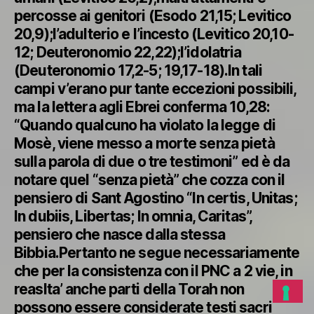
percosse ai genitori (Esodo 21,15; Levitico
20,9);l’adulterio e l’incesto (Levitico 20,10-
12; Deuteronomio 22,22);l’idolatria
(Deuteronomio 17,2-5; 19,17-18).In tali
campi v’erano pur tante eccezioni possibili,
ma la lettera agli Ebrei conferma 10,28:
“Quando qualcuno ha violato la legge di
Mosè, viene messo a morte senza pietà
sulla parola di due o tre testimoni” ed è da
notare quel “senza pietà” che cozza con il
pensiero di Sant Agostino “In certis, Unitas;
In dubiis, Libertas; In omnia, Caritas”,
pensiero che nasce dalla stessa
Bibbia.Pertanto ne segue necessariamente
che per la consistenza con il PNC a 2 vie, in
reaslta’ anche parti della Torah non
possono essere considerate testi sacri