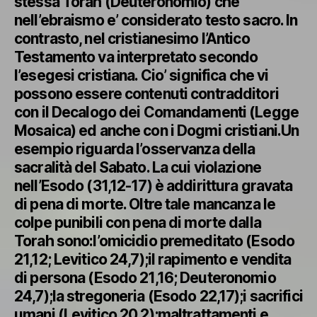
stessa Torah (Deuteronomio) che
nell’ebraismo e’ considerato testo sacro. In
contrasto, nel cristianesimo l’Antico
Testamento va interpretato secondo
l’esegesi cristiana. Cio’ significa che vi
possono essere contenuti contradditori
con il Decalogo dei Comandamenti (Legge
Mosaica) ed anche con i Dogmi cristiani.Un
esempio riguarda l’osservanza della
sacralità del Sabato. La cui violazione
nell’Esodo (31,12-17) è addirittura gravata
di pena di morte. Oltre tale mancanza le
colpe punibili con pena di morte dalla
Torah sono:l’omicidio premeditato (Esodo
21,12; Levitico 24,7);il rapimento e vendita
di persona (Esodo 21,16; Deuteronomio
24,7);la stregoneria (Esodo 22,17);i sacrifici
umani (Levitico 20,2);maltrattamenti e