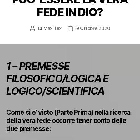
FEDE IN DIO?
Di
Max Tex
9 Ottobre 2020
Autore
Data
articolo
dell'articolo
1 – PREMESSE
FILOSOFICO/LOGICA E
LOGICO/SCIENTIFICA
Come si e’ visto (Parte Prima) nella ricerca
della vera fede occorre tener conto delle
due premesse: