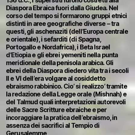
136 d.C., i superstiti furono costretti alla
Diaspora Ebraica fuori dalla Giudea. Nel
corso del tempo si formarono gruppi etnici
distinti in aree geografiche diverse – tra
questi, gli aschenaziti (dell’Europa centrale
e orientale), i sefarditi (di Spagna,
Portogallo e Nordafrica), i Beta Israel
d’Etiopia e gli ebrei yemeniti nella punta
meridionale della penisola arabica. Gli
ebrei della Diaspora diedero vita tra i secoli
II e VI dell’era volgare al cosiddetto
ebraismo rabbinico. Cio’ si realizzo’ tramite
la redazione della Legge orale (Mishnah) e
del Talmud quali interpretazioni autorevoli
delle Sacre Scritture ebraiche e per
incoraggiare la pratica dell’ebraismo, in
assenza dei sacrifici al Tempio di
Gerusalemme