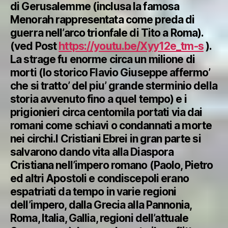
di Gerusalemme (inclusa la famosa
Menorah rappresentata come preda di
guerra nell’arco trionfale di Tito a Roma).
(ved Post
https://youtu.be/Xyy12e_tm-s
).
La strage fu enorme circa un milione di
morti (lo storico Flavio Giuseppe affermo’
che si tratto’ del piu’ grande sterminio della
storia avvenuto fino a quel tempo) e i
prigionieri circa centomila portati via dai
romani come schiavi o condannati a morte
nei circhi.I Cristiani Ebrei in gran parte si
salvarono dando vita alla Diaspora
Cristiana nell’impero romano (Paolo, Pietro
ed altri Apostoli e condiscepoli erano
espatriati da tempo in varie regioni
dell’impero, dalla Grecia alla Pannonia,
Roma, Italia, Gallia, regioni dell’attuale