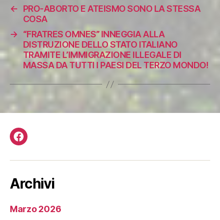
←
PRO-ABORTO E ATEISMO SONO LA STESSA
COSA
→
“FRATRES OMNES” INNEGGIA ALLA
DISTRUZIONE DELLO STATO ITALIANO
TRAMITE L’IMMIGRAZIONE ILLEGALE DI
MASSA DA TUTTI I PAESI DEL TERZO MONDO!
Facebook
Archivi
Marzo 2026