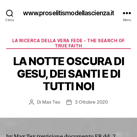
www.proselitismodellascienza.it
Cerca
Menu
Categorie
LA RICERCA DELLA VERA FEDE - THE SEARCH OF
TRUE FAITH
LA NOTTE OSCURA DI
GESU, DEI SANTI E DI
TUTTI NOI
Di
Max Tex
3 Ottobre 2020
Autore
Data
articolo
dell'articolo
by Max Tex (revisione documento FB dd. 7