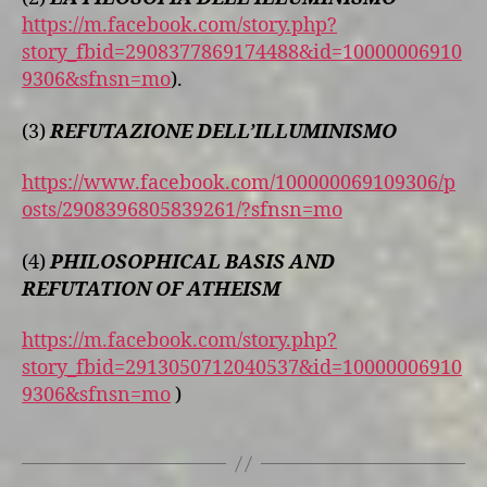
https://m.facebook.com/story.php?
story_fbid=2908377869174488&id=10000006910
9306&sfnsn=mo
).
(3)
REFUTAZIONE DELL’ILLUMINISMO
https://www.facebook.com/100000069109306/p
osts/2908396805839261/?sfnsn=mo
(4)
PHILOSOPHICAL BASIS AND
REFUTATION OF ATHEISM
https://m.facebook.com/story.php?
story_fbid=2913050712040537&id=10000006910
9306&sfnsn=mo
)