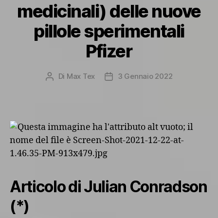
medicinali) delle nuove
pillole sperimentali
Pfizer
Di
Max Tex
3 Gennaio 2022
Autore
Data
articolo
dell'articolo
Articolo di Julian Conradson
(*)