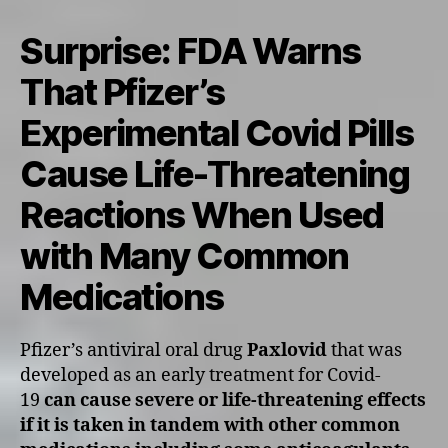
Surprise: FDA Warns
That Pfizer’s
Experimental Covid Pills
Cause Life-Threatening
Reactions When Used
with Many Common
Medications
Pfizer’s antiviral oral drug
Paxlovid
that was
developed as an early treatment for Covid-
19
can cause severe or life-threatening effects
if it is taken in tandem with other common