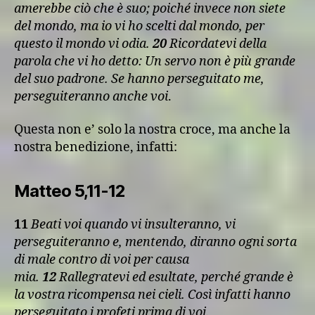
amerebbe ciò che è suo; poiché invece non siete
del mondo, ma io vi ho scelti dal mondo, per
questo il mondo vi odia.
20
Ricordatevi della
parola che vi ho detto: Un servo non è più grande
del suo padrone. Se hanno perseguitato me,
perseguiteranno anche voi
.
Questa non e’ solo la nostra croce, ma anche la
nostra benedizione, infatti:
Matteo 5,11-12
11
Beati voi quando vi insulteranno, vi
perseguiteranno e, mentendo, diranno ogni sorta
di male contro di voi per causa
mia.
12
Rallegratevi ed esultate, perché grande è
la vostra ricompensa nei cieli. Così infatti hanno
perseguitato i profeti prima di voi.