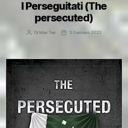
I Perseguitati (The
persecuted)
Di
Max Tex
3 Gennaio 2022
Autore
Data
articolo
dell'articolo