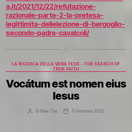
a.it/2021/12/22/refutazione-
razionale-parte-2-la-pretesa-
legittimita-dellelezione-di-bergoglio-
secondo-padre-cavalcoli/
Categorie
LA RICERCA DELLA VERA FEDE - THE SEARCH OF
TRUE FAITH
Vocátum est nomen eius
Iesus
Di
Max Tex
3 Gennaio 2022
Autore
Data
articolo
dell'articolo