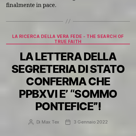
finalmente in pace.
Categorie
LA RICERCA DELLA VERA FEDE - THE SEARCH OF
TRUE FAITH
LA LETTERA DELLA
SEGRETERIA DI STATO
CONFERMA CHE
PPBXVI E’ “SOMMO
PONTEFICE”!
Di
Max Tex
3 Gennaio 2022
Autore
Data
articolo
dell'articolo