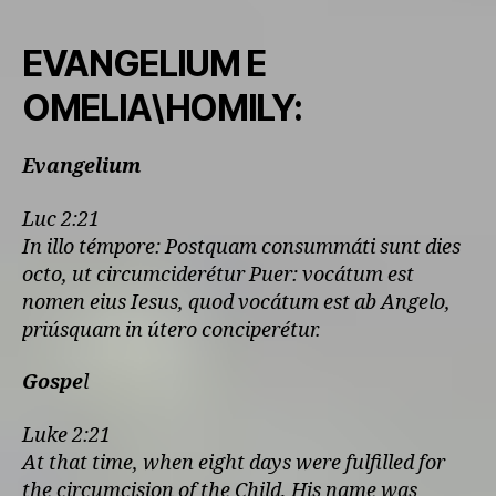
EVANGELIUM E
OMELIA\HOMILY:
Evangelium
Luc 2:21
In illo témpore: Postquam consummáti sunt dies
octo, ut circumciderétur Puer: vocátum est
nomen eius Iesus, quod vocátum est ab Angelo,
priúsquam in útero conciperétur.
Gospe
l
Luke 2:21
At that time, when eight days were fulfilled for
the circumcision of the Child, His name was