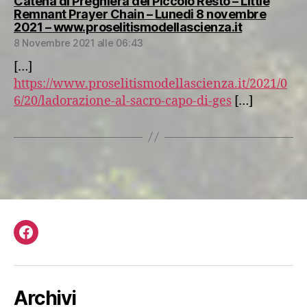
Catena di Preghiera del Piccolo Resto – Little
Remnant Prayer Chain – Lunedi 8 novembre
dice:
2021 – www.proselitismodellascienza.it
8 Novembre 2021 alle 06:43
[…]
https://www.proselitismodellascienza.it/2021/0
6/20/ladorazione-al-sacro-capo-di-ges
[…]
Facebook
Archivi