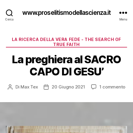
www.proselitismodellascienza.it
Cerca
Menu
Categorie
LA RICERCA DELLA VERA FEDE - THE SEARCH OF
TRUE FAITH
La preghiera al SACRO
CAPO DI GESU’
su
Di
Max Tex
20 Giugno 2021
1 commento
Autore
Data
La
articolo
dell'articolo
pre
al
SA
CA
DI
GES