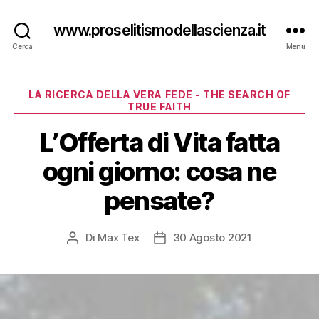
www.proselitismodellascienza.it
Cerca
Menu
Categorie
LA RICERCA DELLA VERA FEDE - THE SEARCH OF
TRUE FAITH
L’Offerta di Vita fatta
ogni giorno: cosa ne
pensate?
Di
Max Tex
30 Agosto 2021
Autore
Data
articolo
dell'articolo