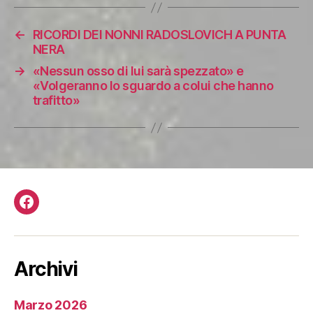
←
RICORDI DEI NONNI RADOSLOVICH A PUNTA
NERA
→
«Nessun osso di lui sarà spezzato» e
«Volgeranno lo sguardo a colui che hanno
trafitto»
Facebook
Archivi
Marzo 2026