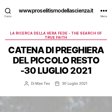
www.proselitismodellascienza.it
Cerca
Menu
Categorie
LA RICERCA DELLA VERA FEDE - THE SEARCH OF
TRUE FAITH
CATENA DI PREGHIERA
DEL PICCOLO RESTO
-30 LUGLIO 2021
Di
Max Tex
30 Luglio 2021
Autore
Data
articolo
dell'articolo