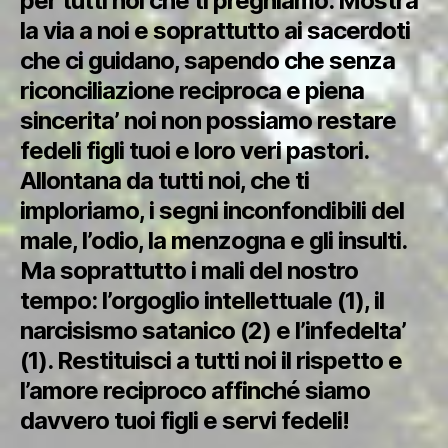
per tutti noi che ti preghiamo. Mostra
la via a noi e soprattutto ai sacerdoti
che ci guidano, sapendo che senza
riconciliazione reciproca e piena
sincerita’ noi non possiamo restare
fedeli figli tuoi e loro veri pastori.
Allontana da tutti noi, che ti
imploriamo, i segni inconfondibili del
male, l’odio, la menzogna e gli insulti.
Ma soprattutto i mali del nostro
tempo: l’orgoglio intellettuale (1), il
narcisismo satanico (2) e l’infedelta’
(1). Restituisci a tutti noi il rispetto e
l’amore reciproco affinché siamo
davvero tuoi figli e servi fedeli!