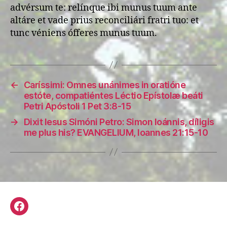
advérsum te: relínque ibi munus tuum ante
altáre et vade prius reconciliári fratri tuo: et
tunc véniens ófferes munus tuum.
←
Caríssimi: Omnes unánimes in oratióne
estóte, compatiéntes Léctio Epístolæ beáti
Petri Apóstoli 1 Pet 3:8-15
→
Dixit Iesus Simóni Petro: Simon Ioánnis, díligis
me plus his? EVANGELIUM, Ioannes 21:15-10
Facebook