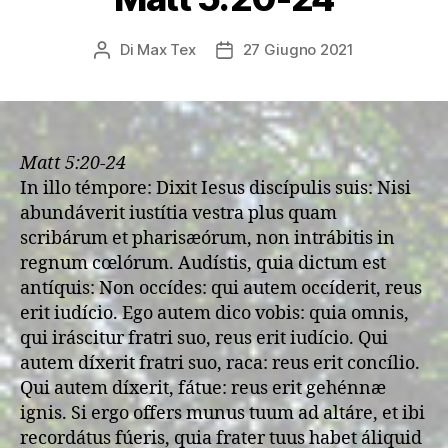
Di
Max Tex
27 Giugno 2021
Autore
Data
articolo
dell'articolo
Matt 5:20-24
In illo témpore: Dixit Iesus discípulis suis: Nisi
abundáverit iustítia vestra plus quam
scribárum et pharisæórum, non intrábitis in
regnum cœlórum. Audístis, quia dictum est
antíquis: Non occídes: qui autem occíderit, reus
erit iudício. Ego autem dico vobis: quia omnis,
qui iráscitur fratri suo, reus erit iudício. Qui
autem díxerit fratri suo, raca: reus erit concílio.
Qui autem díxerit, fátue: reus erit gehénnæ
ignis. Si ergo offers munus tuum ad altáre, et ibi
recordátus fúeris, quia frater tuus habet áliquid