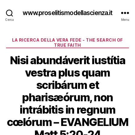
www.proselitismodellascienza.it
Cerca
Menu
Categorie
LA RICERCA DELLA VERA FEDE - THE SEARCH OF
TRUE FAITH
Nisi abundáverit iustítia
vestra plus quam
scribárum et
pharisæórum, non
intrábitis in regnum
cœlórum – EVANGELIUM
Matt 5:20-24