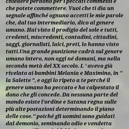
chiedere perdono per i peccati commessi e
che potete commettere. Vuoi che ti dia un
segnale affinché ognuno accetti le mie parole
che, dal tuo intermediario, dico al genere
umano. Hai visto il prodigio del sole e tutti,
credenti, miscredenti, contadini, cittadini,
saggi, giornalisti, laici, preti, lo hanno visto
tutti.Una grande punizione cadrà sul genere
umano intero, non oggi né domani, ma nella
seconda metà del XX secolo. L ‘ avevo già
rivelato ai bambini Melania e Maximino, in ′′
la Salette “, e oggi lo ripeto a te perché il
genere umano ha peccato e ha calpestato il
dono che gli concede. Da nessuna parte del
mondo esiste l’ordine e Satana regna sulle
più alte postazioni determinando il piano
delle cose.′′ poiché gli uomini sono guidati
dal demonio, seminando odio e vendetta