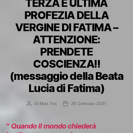
TERZA E ULTIMA
PROFEZIA DELLA
VERGINE DI FATIMA –
ATTENZIONE:
PRENDETE
COSCIENZA!!
(messaggio della Beata
Lucia di Fatima)
Di
Max Tex
26 Gennaio 2021
Autore
Data
articolo
dell'articolo
′′
Quando il mondo chiederà