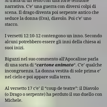
Si tratta di un testo con una forte tensione
narrativa. C’e’ una guerra con diversi colpi di
scena. Il drago diventa poi serpente antico che
seduce la donna (Eva), diavolo. Poi c’e’ uno
stacco.
I versetti 12:10-12 contengono un inno. Secondo
alcuni potrebbero essere gli inni della chiesa ai
suoi inizi.
Biguzzi nel suo commento all’Apocalisse parla
di una sorta di “
cartone animato
“. C’e’ qualche
incongruenza. La donna vestita di sole prima e’
nel cielo e poi appare sulla terra.
Al versetto 17 c’e’ il “coup de teatre”: il Diavolo
(o Drago o serpente) ha perduto il suo duello con
Michele.