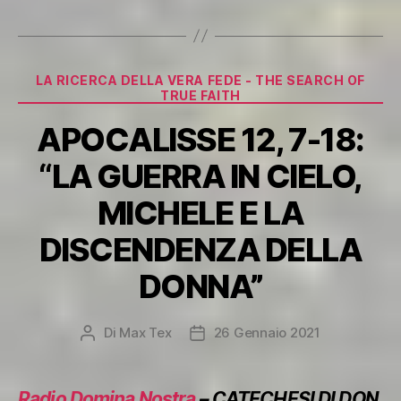
Categorie
LA RICERCA DELLA VERA FEDE - THE SEARCH OF
TRUE FAITH
APOCALISSE 12, 7-18:
“LA GUERRA IN CIELO,
MICHELE E LA
DISCENDENZA DELLA
DONNA”
Di
Max Tex
26 Gennaio 2021
Autore
Data
articolo
dell'articolo
Radio Domina Nostra
– CATECHESI DI DON