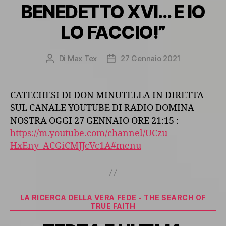
BENEDETTO XVI… E IO
LO FACCIO!”
Di
Max Tex
27 Gennaio 2021
Autore
Data
articolo
dell'articolo
CATECHESI DI DON MINUTELLA IN DIRETTA
SUL CANALE YOUTUBE DI RADIO DOMINA
NOSTRA OGGI 27 GENNAIO ORE 21:15 :
https://m.youtube.com/channel/UCzu-
HxEny_ACGiCMJJcVc1A#menu
Categorie
LA RICERCA DELLA VERA FEDE - THE SEARCH OF
TRUE FAITH