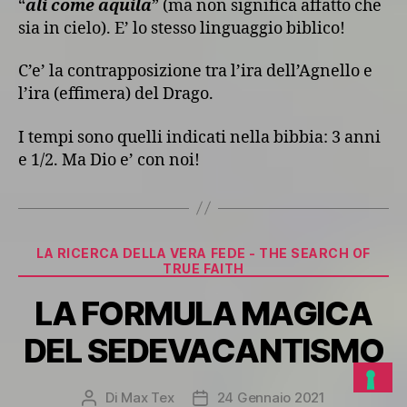
“
ali come aquila
” (ma non significa affatto che
sia in cielo). E’ lo stesso linguaggio biblico!
C’e’ la contrapposizione tra l’ira dell’Agnello e
l’ira (effimera) del Drago.
I tempi sono quelli indicati nella bibbia: 3 anni
e 1/2. Ma Dio e’ con noi!
Categorie
LA RICERCA DELLA VERA FEDE - THE SEARCH OF
TRUE FAITH
LA FORMULA MAGICA
DEL SEDEVACANTISMO
Di
Max Tex
24 Gennaio 2021
Autore
Data