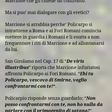
Marcione che gli chiede un confronto.
Ma si puo’ mai dialogare con gli eretici?
Marcione si arrabbia perche’ Policarpo si
intrattiene a Roma e ai Fori Romani comincia
mettere in guardia i Romani e li esorta a non
frequentare i riti di Marcione e ad allontanarsi
da lui.
San Girolamo nel Cap. 17 di “
De viris
illustribus
” riporta che Marcione infuriatosi
affronta Policarpo ai Fori Romani. “
Ehi tu
Policarpo, vescovo di Smirne, voglio
confrontarmi con te!
“
.
Policarpio risponde senza guardarlo: “
Non
posso confrontarmi con te, non ho nulla da
parlare con il primogenito di satana!
“.