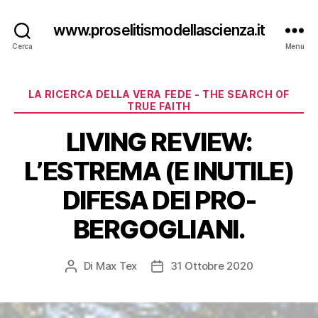
www.proselitismodellascienza.it
Cerca
Menu
Categorie
LA RICERCA DELLA VERA FEDE - THE SEARCH OF
TRUE FAITH
LIVING REVIEW:
L’ESTREMA (E INUTILE)
DIFESA DEI PRO-
BERGOGLIANI.
Di
Max Tex
31 Ottobre 2020
Autore
Data
articolo
dell'articolo