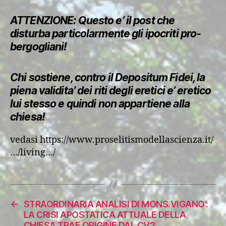
ATTENZIONE: Questo e’ il post che
disturba particolarmente gli ipocriti pro-
bergogliani!
Chi sostiene, contro il Depositum Fidei, la
piena validita’ dei riti degli eretici e’ eretico
lui stesso e quindi non appartiene alla
chiesa!
vedasi https://www.proselitismodellascienza.it/
…/living…/
←
STRAORDINARIA ANALISI DI MONS.VIGANO’:
LA CRISI APOSTATICA ATTUALE DELLA
CHIESA TRAE ORIGINE DAL CV2