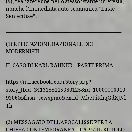
(9), realizzerebbe nello stesso istante un’eresia,
nonche l’immediata auto-scomunica “Latae
Sententiae”.
_________________________________________________
(1) REFUTAZIONE RAZIONALE DEI
MODERNISTI
IL CASO DI KARL RAHNER – PARTE PRIMA
https://m.facebook.com/story.php?
story_fbid=3413188115360125&id=10000006910
9306&sfnsn=scwspmo&extid=MbePiKhqGdXJNl
Th
(2) MESSAGGIO DELL’APOCALISSE PER LA
CHIESA CONTEMPORANEA – CAP.5: IL ROTOLO