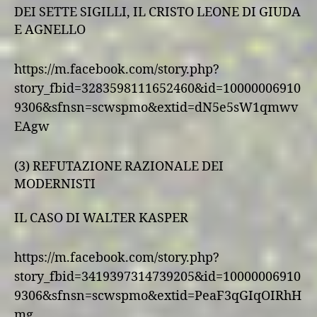
DEI SETTE SIGILLI, IL CRISTO LEONE DI GIUDA
E AGNELLO
https://m.facebook.com/story.php?
story_fbid=3283598111652460&id=10000006910
9306&sfnsn=scwspmo&extid=dN5e5sW1qmwv
EAgw
(3) REFUTAZIONE RAZIONALE DEI
MODERNISTI
IL CASO DI WALTER KASPER
https://m.facebook.com/story.php?
story_fbid=3419397314739205&id=10000006910
9306&sfnsn=scwspmo&extid=PeaF3qGIqOIRhH
mg