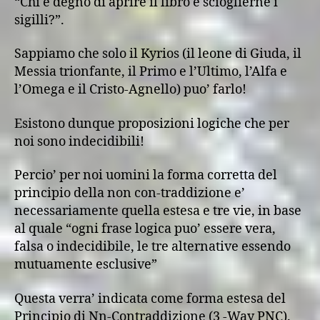
“Chi è degno di aprire il libro e scioglierne i
sigilli?”.
Sappiamo che solo il Kyrios (il leone di Giuda, il
Messia trionfante, il Primo e l’Ultimo, l’Alfa e
l’Omega e il Cristo-Agnello) puo’ farlo!
Esistono dunque proposizioni logiche che per
noi sono indecidibili!
Percio’ per noi uomini la forma corretta del
principio della non con-traddizione e’
necessariamente quella estesa e tre vie, in base
al quale “ogni frase logica puo’ essere vera,
falsa o indecidibile, le tre alternative essendo
mutuamente esclusive”
Questa verra’ indicata come forma estesa del
Principio di Nn-Contraddizione (3 -Way PNC).