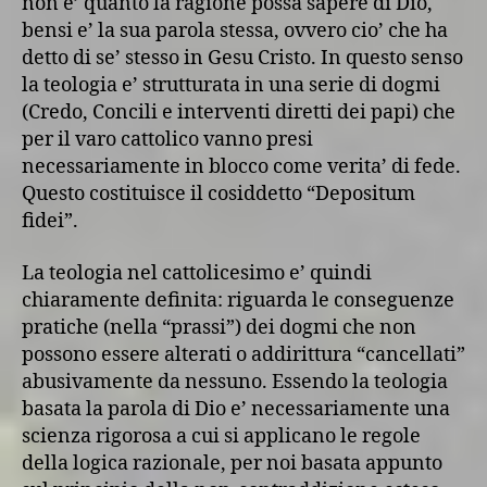
non e’ quanto la ragione possa sapere di Dio,
bensi e’ la sua parola stessa, ovvero cio’ che ha
detto di se’ stesso in Gesu Cristo. In questo senso
la teologia e’ strutturata in una serie di dogmi
(Credo, Concili e interventi diretti dei papi) che
per il varo cattolico vanno presi
necessariamente in blocco come verita’ di fede.
Questo costituisce il cosiddetto “Depositum
fidei”.
La teologia nel cattolicesimo e’ quindi
chiaramente definita: riguarda le conseguenze
pratiche (nella “prassi”) dei dogmi che non
possono essere alterati o addirittura “cancellati”
abusivamente da nessuno. Essendo la teologia
basata la parola di Dio e’ necessariamente una
scienza rigorosa a cui si applicano le regole
della logica razionale, per noi basata appunto