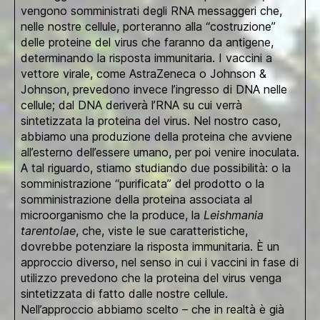
vengono somministrati degli RNA messaggeri che,
nelle nostre cellule, porteranno alla “costruzione”
delle proteine del virus che faranno da antigene,
determinando la risposta immunitaria. I vaccini a
vettore virale, come AstraZeneca o Johnson &
Johnson, prevedono invece l’ingresso di DNA nelle
cellule; dal DNA deriverà l’RNA su cui verrà
sintetizzata la proteina del virus. Nel nostro caso,
abbiamo una produzione della proteina che avviene
all’esterno dell’essere umano, per poi venire inoculata.
A tal riguardo, stiamo studiando due possibilità: o la
somministrazione “purificata” del prodotto o la
somministrazione della proteina associata al
microorganismo che la produce, la
Leishmania
tarentolae
, che, viste le sue caratteristiche,
dovrebbe potenziare la risposta immunitaria. È un
approccio diverso, nel senso in cui i vaccini in fase di
utilizzo prevedono che la proteina del virus venga
sintetizzata di fatto dalle nostre cellule.
Nell’approccio abbiamo scelto – che in realtà è già