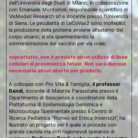
dell’Università degli Studi di Milano, in collaborazione
con Emanuele Montomoli, responsabile scientifico di
VisMederi Research srl e docente presso l’Università
di Siena. Le peculiarità di LeCoVax2 sono molteplici:
la produzione della proteina avviene all’esterno del
corpo umano; si sta sperimentando la
somministrazione del vaccino per via orale;
soprattutto, non è previsto alcun utilizzo di linee
cellulari di provenienza fetale
.
Non sarà dunque
necessario alcun aborto per produrlo.
A colloquio con
Pro Vita & Famiglia
,
il professor
Bandi
, docente di Malattie Parassitarie presso il
Dipartimento di Bioscienze e coordinatore della
Piattaforma di Epidemiologia Genomica e
Microbiologia Sperimentale presso il Centro di
Ricerca Pediatrica “Romeo ed Enrica Invernizzi”, ha
illustrato un progetto per il quale si procede con
grande cautela ma con ragionevoli speranze di