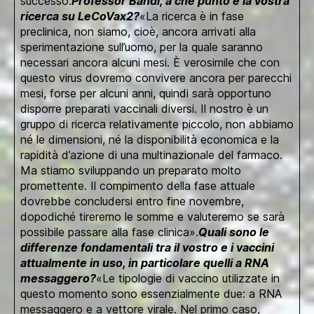
successo.
Professor Bandi, a che punto è la vostra
ricerca su LeCoVax2?
«La ricerca è in fase
preclinica, non siamo, cioè, ancora arrivati alla
sperimentazione sull’uomo, per la quale saranno
necessari ancora alcuni mesi. È verosimile che con
questo virus dovremo convivere ancora per parecchi
mesi, forse per alcuni anni, quindi sarà opportuno
disporre preparati vaccinali diversi. Il nostro è un
gruppo di ricerca relativamente piccolo, non abbiamo
né le dimensioni, né la disponibilità economica e la
rapidità d’azione di una multinazionale del farmaco.
Ma stiamo sviluppando un preparato molto
promettente. Il compimento della fase attuale
dovrebbe concludersi entro fine novembre,
dopodiché tireremo le somme e valuteremo se sarà
possibile passare alla fase clinica».
Quali sono le
differenze fondamentali tra il vostro e i vaccini
attualmente in uso, in particolare quelli a RNA
messaggero?
«Le tipologie di vaccino utilizzate in
questo momento sono essenzialmente due: a RNA
messaggero e a vettore virale. Nel primo caso,