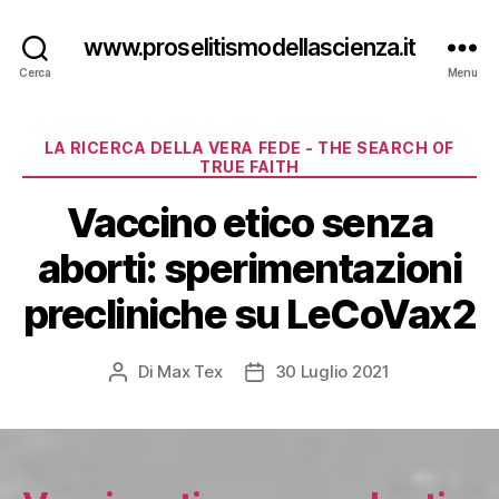
www.proselitismodellascienza.it
Cerca
Menu
Categorie
LA RICERCA DELLA VERA FEDE - THE SEARCH OF
TRUE FAITH
Vaccino etico senza
aborti: sperimentazioni
precliniche su LeCoVax2
Di
Max Tex
30 Luglio 2021
Autore
Data
articolo
dell'articolo