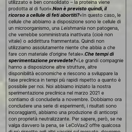
utilizzato e ben consolidato – la proteina viene
prodotta al di fuori».
Non è previsto quindi, il
ricorso a cellule di feti abortiti?
«In questo caso, le
cellule che abbiamo a disposizione sono le cellule di
un microorganismo, una
Leishmania
non patogena,
che verrebbe somministrata inattivata (cioè non
vitale) o addirittura frammentata. Quindi non
utilizziamo assolutamente niente che abbia a che
fare con materiale d’origine fetale».
Che tempi di
sperimentazione prevedete?
«Le grandi compagnie
hanno a disposizione altre strutture, altre
disponibilità economiche e riescono a sviluppare la
fase preclinica in tempi più rapidi rispetto a quanto è
possibile per noi. Noi abbiamo iniziato la nostra
sperimentazione preclinica nel marzo 2021 e
contiamo di concluderla a novembre. Dobbiamo ora
concludere una serie di esperimenti, i risultati sono
incoraggianti, abbiamo una produzione di anticorpi
con proprietà neutralizzante. Per sapere, però, se ne
valga davvero la pena, se LeCoVax2 offre qualcosa
di più rispetto agli altri vaccini sul mercato, dovremo