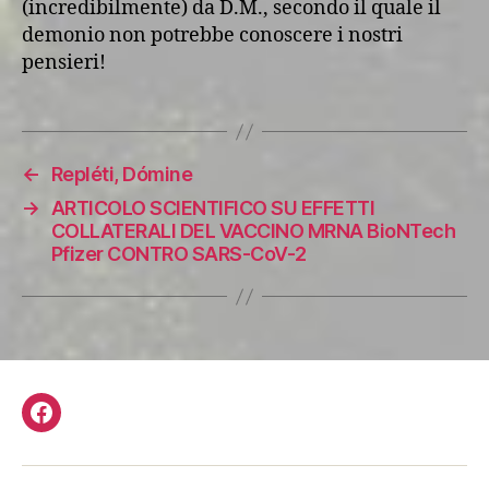
(incredibilmente) da D.M., secondo il quale il
demonio non potrebbe conoscere i nostri
pensieri!
←
Repléti, Dómine
→
ARTICOLO SCIENTIFICO SU EFFETTI
COLLATERALI DEL VACCINO MRNA BioNTech
Pfizer CONTRO SARS-CoV-2
Facebook