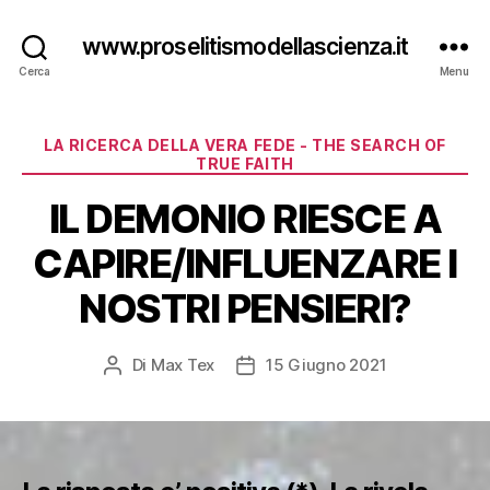
www.proselitismodellascienza.it
Cerca
Menu
Categorie
LA RICERCA DELLA VERA FEDE - THE SEARCH OF
TRUE FAITH
IL DEMONIO RIESCE A
CAPIRE/INFLUENZARE I
NOSTRI PENSIERI?
Di
Max Tex
15 Giugno 2021
Autore
Data
articolo
dell'articolo