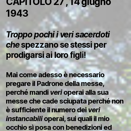
CAPITOLO 27 , 14 giugno
1943
Troppo pochi i veri sacerdoti
che
spezzano se stessi per
prodigarsi ai loro figli!
Mai come adesso è necessario
pregare il Padrone della messe,
perché mandi
veri
operai alla sua
messe che cade sciupata perché non
è sufficiente il numero dei
veri
instancabili
operai, sui quali il mio
occhio sì posa con benedizioni ed