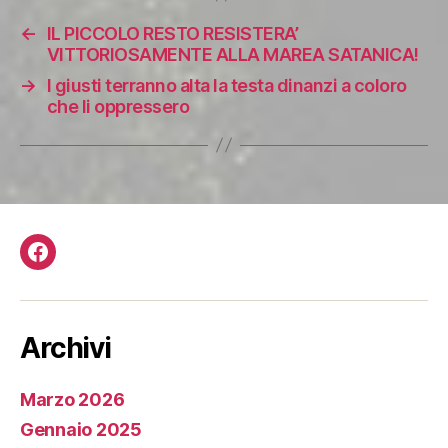
←
IL PICCOLO RESTO RESISTERA’
VITTORIOSAMENTE ALLA MAREA SATANICA!
→
I giusti terranno alta la testa dinanzi a coloro
che li oppressero
Facebook
Archivi
Marzo 2026
Gennaio 2025