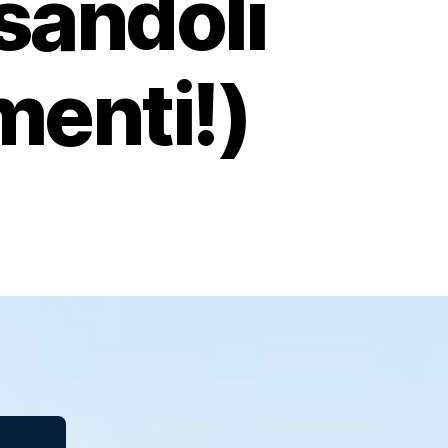
sandoli
menti!)