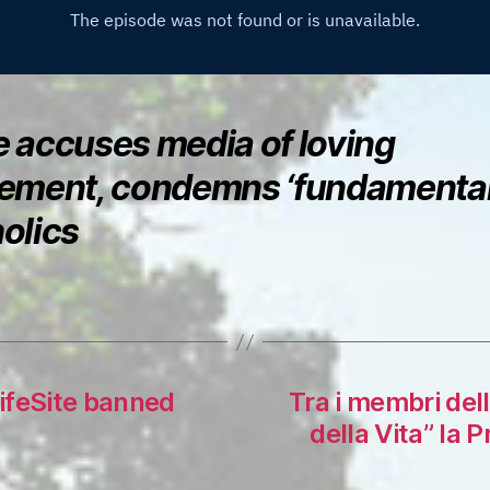
 accuses media of loving
ement, condemns ‘fundamentali
olics
ifeSite banned
Tra i membri del
della Vita” la 