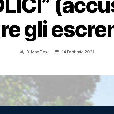
ICI” (accu
re gli escre
Di
Max Tex
14 Febbraio 2021
Autore
Data
articolo
dell'articolo