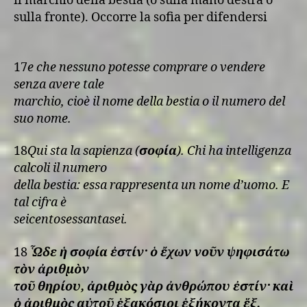
il marchio della bestia (o sulla mano destra o
sulla fronte). Occorre la sofia per difendersi
17
e che nessuno potesse comprare o vendere
senza avere tale
marchio, cioè il nome della bestia o il numero del
suo nome.
18
Qui sta la sapienza (
σοφία
). Chi ha intelligenza
calcoli il numero
della bestia: essa rappresenta un nome d’uomo. E
tal cifra è
seicentosessantasei.
18
Ὧδε ἡ σοφία ἐστίν· ὁ ἔχων νοῦν ψηφισάτω
τὸν ἀριθμὸν
τοῦ θηρίου, ἀριθμὸς γὰρ ἀνθρώπου ἐστίν· καὶ
ὁ ἀριθμὸς αὐτοῦ ἑξακόσιοι ἑξήκοντα ἕξ.