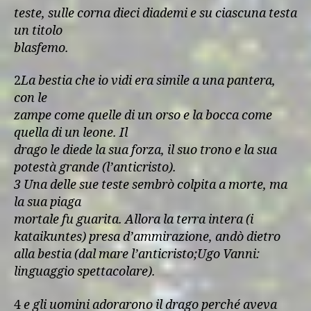
teste, sulle corna dieci diademi e su ciascuna testa
un titolo
blasfemo.
2
La bestia che io vidi era simile a una pantera,
con le
zampe come quelle di un orso e la bocca come
quella di un leone. Il
drago le diede la sua forza, il suo trono e la sua
potestà grande (l’anticristo).
3 Una delle sue teste sembrò colpita a morte, ma
la sua piaga
mortale fu guarita. Allora la terra intera (i
kataikuntes) presa d’ammirazione, andò dietro
alla bestia (dal mare l’anticristo;Ugo Vanni:
linguaggio spettacolare).
4
e gli uomini adorarono il drago perché aveva